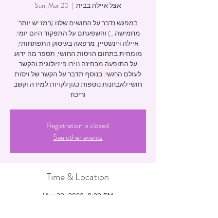
אצל איילה בבית
  |  
Sun, Mar 20
במפגש נדבר על החושים שלנו (רמז יש יותר
מחמישה...) והשפעתם על התפקוד היום יומי.
איילה ויינשטיין, מרפאה בעיסוק התפתחותי,
מומחית בתחום הויסות החושי, תספר מה ידוע
על התופעה מבחינה נוירו פיזיולוגית והקשר
לעולם הרגשי. בנוסף תדבר על הקשר של ויסות
חושי לאבחנות נוספות כגון לקויות למידה וקשב
וריכוז
Registration is closed
See other events
Time & Location
Mar 20, 2022, 8:00 PM
אצל איילה בבית, cambridge