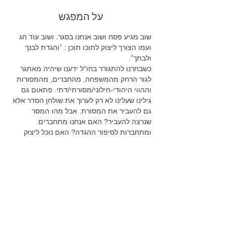
על המפגש
שוב מגיע פסח ושוב אנחנו בסגר. ושוב עוד חג 
ועמו הצורך ליצוק לתוכו תוכן : ׳והגדת לבנך 
ולבתך׳.
כשבחרנו להתגורר בחו"ל ידענו שיהיה מאתגר 
לגור הרחק מהמשפחה, מהחברים, מהמסורות 
וההווי היהודי-חילוני/מסורתי/דתי. פתאום גם 
גילינו שעלינו לא רק לערוך את שולחן הסדר אלא 
גם להעביר את המסורת. אבל מהו המסר 
שנרצה להעביר? האם אנחנו מתחברים 
ומתחברות לסיפור ההגדה? האם נוכל ליצוק 
לסיפור פסח את הסיפור שלנו ולשתף בו את 
הדור הצעיר?
עדי וענת משתתפות בקורס של מנהיגי תרבות 
בקהילה של מכון קהילות ברוח היהדות 
הישראלית. זהו מפגש ראשון שבו הן תשתפנה 
אותנו בתכנים מהקורס במטרה להציע מגוון 
רעיונות איך לחגוג את החג, גם ללא המשפחה 
והחברים בשולחן הסדר.