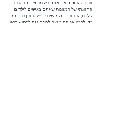
ארוחה אחרת, אם אתם לא מרוצים מההרכב 
התזונתי של המזונות שאתם מגישים לילדים 
שלכם, אם אתם מרגישים שפשוט אין לכם זמן 
כדי להכין ארוחה מזינה לכולם (גם לכם!)- בואו 
ללמוד מדיאטנית איך לשנות!
נלמד ביחד איך להתאים את התפריט למטרות 
המשפחה (וגם נבין מהן המטרות שלכם), כיצד 
כדאי לתכנן ארוחות כדי שנוכל באמת ליישם, 
מה חשוב לדעת לגבי קניות בסופר ואיך 
מרחיבים את המגוון שהילדים אוכלים.
הסדנה תועבר ע"י רוני פרי, דיאטנית קלינית 
MSc, המאמינה באורח חיים מאוזן ושפוי 
ובהקניית הרגלים נכונים מגיל צעיר.
Share This Event